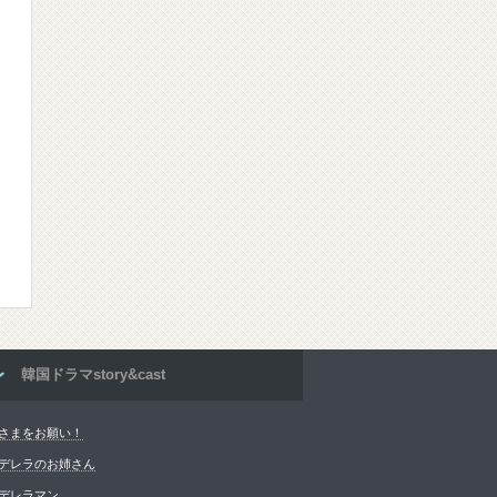
韓国ドラマstory&cast
さまをお願い！
デレラのお姉さん
デレラマン